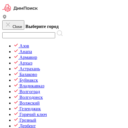
Выберите город
Close
Азов
Анапа
Армавир
Архыз
Астрахань
Балаково
Буйнакск
Владикавказ
Волгоград
Волгодонск
Волжский
Геленджик
Горячий ключ
Грозный
Дербент