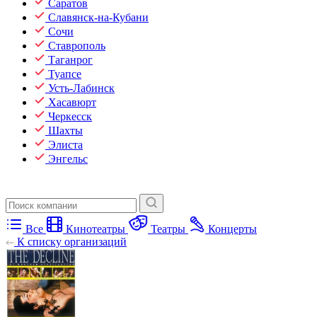
Саратов
Славянск-на-Кубани
Сочи
Ставрополь
Таганрог
Туапсе
Усть-Лабинск
Хасавюрт
Черкесск
Шахты
Элиста
Энгельс
Все
Кинотеатры
Театры
Концерты
К списку организаций