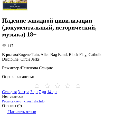
Падение западной цивилизации
(документальный, исторический,
музыка) 18+
117
В ролях:
Eugene Tatu, Alice Bag Band, Black Flag, Catholic
Discipline, Circle Jerks
Режиссер:
Пенелопа Сфирис
Оценка касанием:
Сегодня
Завтра
3 дн
7 дн
14 дн
Нет сеансов
Расписание от kinoafisha.info
Отзывы (
0
)
Написать отзыв