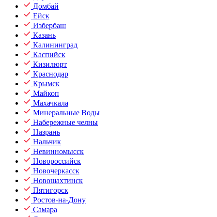
Домбай
Ейск
Избербаш
Казань
Калининград
Каспийск
Кизилюрт
Краснодар
Крымск
Майкоп
Махачкала
Минеральные Воды
Набережные челны
Назрань
Нальчик
Невинномысск
Новороссийск
Новочеркасск
Новошахтинск
Пятигорск
Ростов-на-Дону
Самара