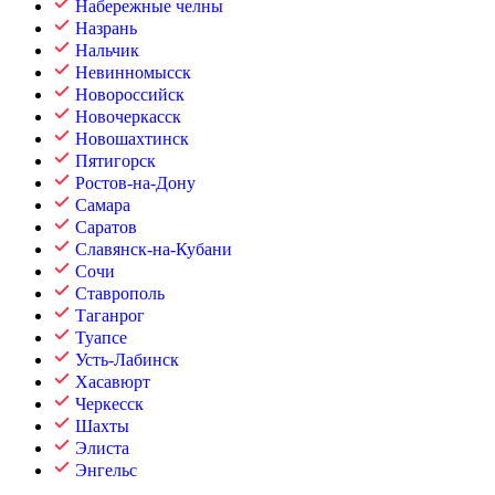
Набережные челны
Назрань
Нальчик
Невинномысск
Новороссийск
Новочеркасск
Новошахтинск
Пятигорск
Ростов-на-Дону
Самара
Саратов
Славянск-на-Кубани
Сочи
Ставрополь
Таганрог
Туапсе
Усть-Лабинск
Хасавюрт
Черкесск
Шахты
Элиста
Энгельс