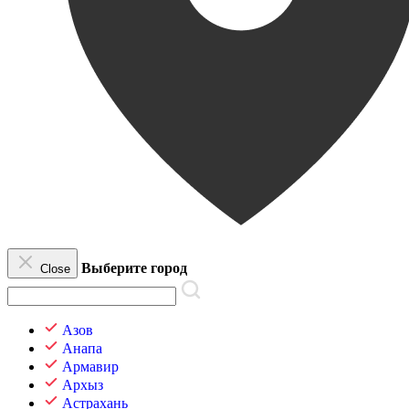
Выберите город
Close
Азов
Анапа
Армавир
Архыз
Астрахань