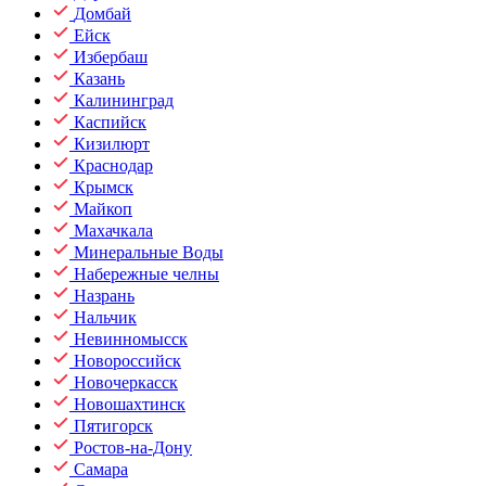
Домбай
Ейск
Избербаш
Казань
Калининград
Каспийск
Кизилюрт
Краснодар
Крымск
Майкоп
Махачкала
Минеральные Воды
Набережные челны
Назрань
Нальчик
Невинномысск
Новороссийск
Новочеркасск
Новошахтинск
Пятигорск
Ростов-на-Дону
Самара