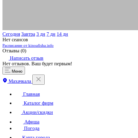
Сегодня
Завтра
3 дн
7 дн
14 дн
Нет сеансов
Расписание от kinoafisha.info
Отзывы (
0
)
Написать отзыв
Нет отзывов. Ваш будет первым!
Меню
Махачкала
Главная
Каталог фирм
Акции/скидки
Афиша
Погода
Карта города