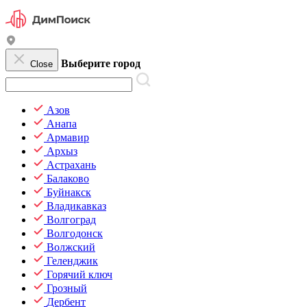
Выберите город
Close
Азов
Анапа
Армавир
Архыз
Астрахань
Балаково
Буйнакск
Владикавказ
Волгоград
Волгодонск
Волжский
Геленджик
Горячий ключ
Грозный
Дербент