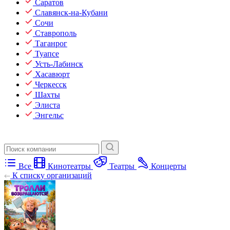
Саратов
Славянск-на-Кубани
Сочи
Ставрополь
Таганрог
Туапсе
Усть-Лабинск
Хасавюрт
Черкесск
Шахты
Элиста
Энгельс
Все
Кинотеатры
Театры
Концерты
К списку организаций