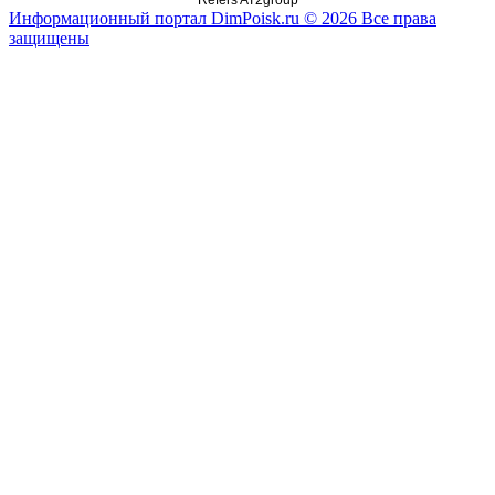
Refers AT2group
Информационный портал DimPoisk.ru © 2026 Все права
защищены