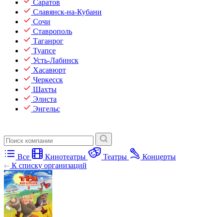
Саратов
Славянск-на-Кубани
Сочи
Ставрополь
Таганрог
Туапсе
Усть-Лабинск
Хасавюрт
Черкесск
Шахты
Элиста
Энгельс
Все
Кинотеатры
Театры
Концерты
К списку организаций