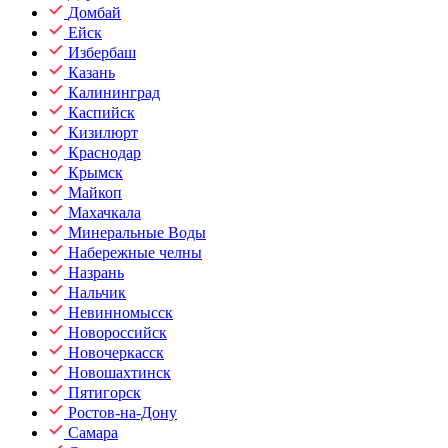
Домбай
Ейск
Избербаш
Казань
Калининград
Каспийск
Кизилюрт
Краснодар
Крымск
Майкоп
Махачкала
Минеральные Воды
Набережные челны
Назрань
Нальчик
Невинномысск
Новороссийск
Новочеркасск
Новошахтинск
Пятигорск
Ростов-на-Дону
Самара