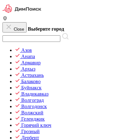
Выберите город
Close
Азов
Анапа
Армавир
Архыз
Астрахань
Балаково
Буйнакск
Владикавказ
Волгоград
Волгодонск
Волжский
Геленджик
Горячий ключ
Грозный
Дербент