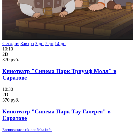
Сегодня
Завтра
3 дн
7 дн
14 дн
10:10
2D
370 руб.
Кинотеатр "Синема Парк Триумф Молл" в
Саратове
10:30
2D
370 руб.
Кинотеатр "Синема Парк Тау Галерея" в
Саратове
Расписание от kinoafisha.info