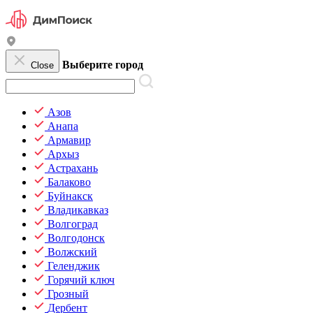
Выберите город
Close
Азов
Анапа
Армавир
Архыз
Астрахань
Балаково
Буйнакск
Владикавказ
Волгоград
Волгодонск
Волжский
Геленджик
Горячий ключ
Грозный
Дербент