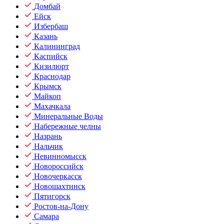
Домбай
Ейск
Избербаш
Казань
Калининград
Каспийск
Кизилюрт
Краснодар
Крымск
Майкоп
Махачкала
Минеральные Воды
Набережные челны
Назрань
Нальчик
Невинномысск
Новороссийск
Новочеркасск
Новошахтинск
Пятигорск
Ростов-на-Дону
Самара