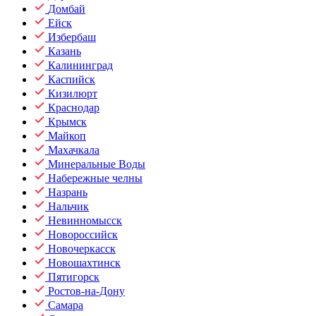
Домбай
Ейск
Избербаш
Казань
Калининград
Каспийск
Кизилюрт
Краснодар
Крымск
Майкоп
Махачкала
Минеральные Воды
Набережные челны
Назрань
Нальчик
Невинномысск
Новороссийск
Новочеркасск
Новошахтинск
Пятигорск
Ростов-на-Дону
Самара