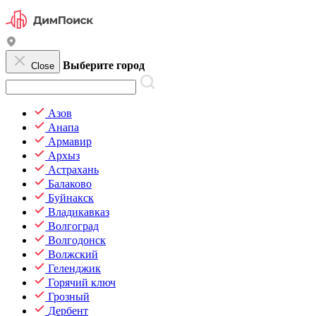
Выберите город
Close
Азов
Анапа
Армавир
Архыз
Астрахань
Балаково
Буйнакск
Владикавказ
Волгоград
Волгодонск
Волжский
Геленджик
Горячий ключ
Грозный
Дербент