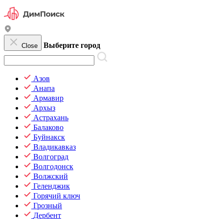
Выберите город
Close
Азов
Анапа
Армавир
Архыз
Астрахань
Балаково
Буйнакск
Владикавказ
Волгоград
Волгодонск
Волжский
Геленджик
Горячий ключ
Грозный
Дербент