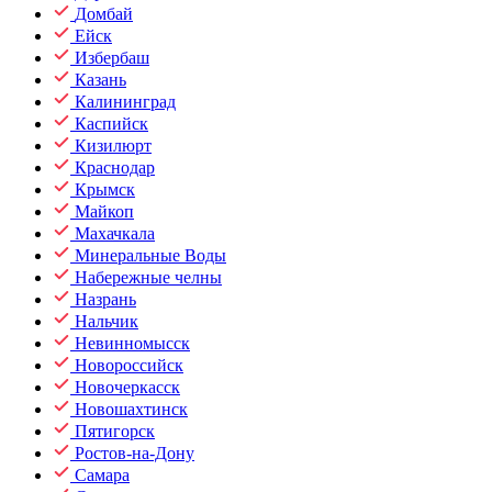
Домбай
Ейск
Избербаш
Казань
Калининград
Каспийск
Кизилюрт
Краснодар
Крымск
Майкоп
Махачкала
Минеральные Воды
Набережные челны
Назрань
Нальчик
Невинномысск
Новороссийск
Новочеркасск
Новошахтинск
Пятигорск
Ростов-на-Дону
Самара