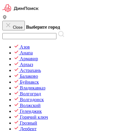
Выберите город
Close
Азов
Анапа
Армавир
Архыз
Астрахань
Балаково
Буйнакск
Владикавказ
Волгоград
Волгодонск
Волжский
Геленджик
Горячий ключ
Грозный
Дербент