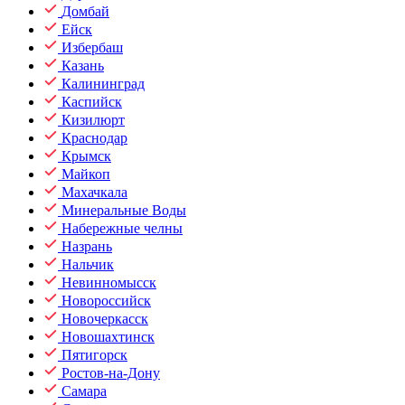
Домбай
Ейск
Избербаш
Казань
Калининград
Каспийск
Кизилюрт
Краснодар
Крымск
Майкоп
Махачкала
Минеральные Воды
Набережные челны
Назрань
Нальчик
Невинномысск
Новороссийск
Новочеркасск
Новошахтинск
Пятигорск
Ростов-на-Дону
Самара