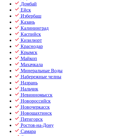
Домбай
Ейск
Избербаш
Казань
Калининград
Каспийск
Кизилюрт
Краснодар
Крымск
Майкоп
Махачкала
Минеральные Воды
Набережные челны
Назрань
Нальчик
Невинномысск
Новороссийск
Новочеркасск
Новошахтинск
Пятигорск
Ростов-на-Дону
Самара