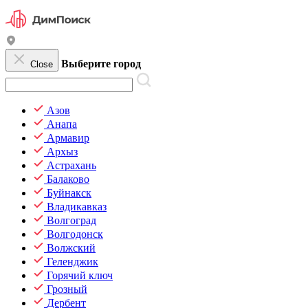
Выберите город
Close
Азов
Анапа
Армавир
Архыз
Астрахань
Балаково
Буйнакск
Владикавказ
Волгоград
Волгодонск
Волжский
Геленджик
Горячий ключ
Грозный
Дербент