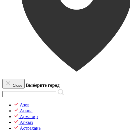
Выберите город
Close
Азов
Анапа
Армавир
Архыз
Астрахань