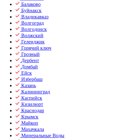
Балаково
Буйнакск
Владикавказ
Волгоград
Волгодонск
Волжский
Геленджик
Горячий ключ
Грозный
Дербент
Домбай
Ейск
Избербаш
Казань
Калининград
Каспийск
Кизилюрт
Краснодар
Крымск
Майкоп
Махачкала
Минеральные Воды