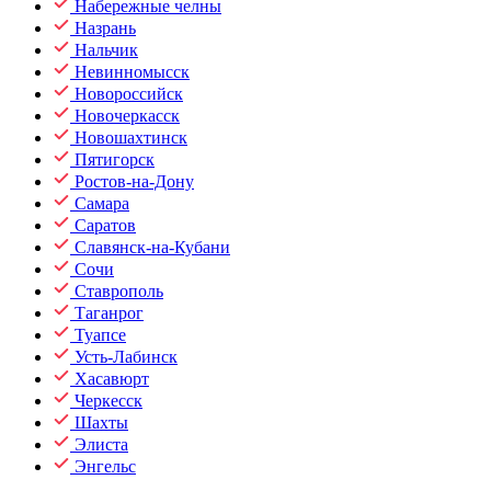
Набережные челны
Назрань
Нальчик
Невинномысск
Новороссийск
Новочеркасск
Новошахтинск
Пятигорск
Ростов-на-Дону
Самара
Саратов
Славянск-на-Кубани
Сочи
Ставрополь
Таганрог
Туапсе
Усть-Лабинск
Хасавюрт
Черкесск
Шахты
Элиста
Энгельс