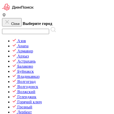
Выберите город
Close
Азов
Анапа
Армавир
Архыз
Астрахань
Балаково
Буйнакск
Владикавказ
Волгоград
Волгодонск
Волжский
Геленджик
Горячий ключ
Грозный
Дербент