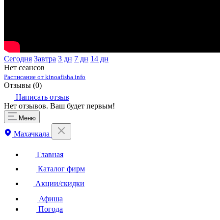
Сегодня
Завтра
3 дн
7 дн
14 дн
Нет сеансов
Расписание от kinoafisha.info
Отзывы (
0
)
Написать отзыв
Нет отзывов. Ваш будет первым!
Меню
Махачкала
Главная
Каталог фирм
Акции/скидки
Афиша
Погода