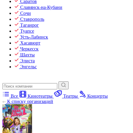
Саратов
Славянск-на-Кубани
Сочи
Ставрополь
Таганрог
Туапсе
Усть-Лабинск
Хасавюрт
Черкесск
Шахты
Элиста
Энгельс
Все
Кинотеатры
Театры
Концерты
К списку организаций