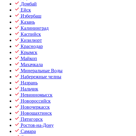
Домбай
Ейск
Избербаш
Казань
Калининград
Каспийск
Кизилюрт
Краснодар
Крымск
Майкоп
Махачкала
Минеральные Воды
Набережные челны
Назрань
Нальчик
Невинномысск
Новороссийск
Новочеркасск
Новошахтинск
Пятигорск
Ростов-на-Дону
Самара