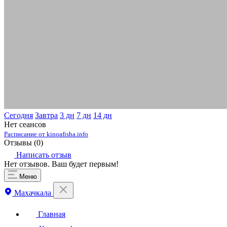
Сегодня
Завтра
3 дн
7 дн
14 дн
Нет сеансов
Расписание от kinoafisha.info
Отзывы (
0
)
Написать отзыв
Нет отзывов. Ваш будет первым!
Меню
Махачкала
Главная