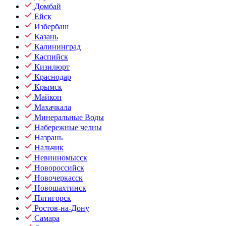
Домбай
Ейск
Избербаш
Казань
Калининград
Каспийск
Кизилюрт
Краснодар
Крымск
Майкоп
Махачкала
Минеральные Воды
Набережные челны
Назрань
Нальчик
Невинномысск
Новороссийск
Новочеркасск
Новошахтинск
Пятигорск
Ростов-на-Дону
Самара