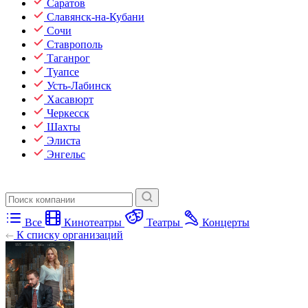
Саратов
Славянск-на-Кубани
Сочи
Ставрополь
Таганрог
Туапсе
Усть-Лабинск
Хасавюрт
Черкесск
Шахты
Элиста
Энгельс
Все
Кинотеатры
Театры
Концерты
К списку организаций