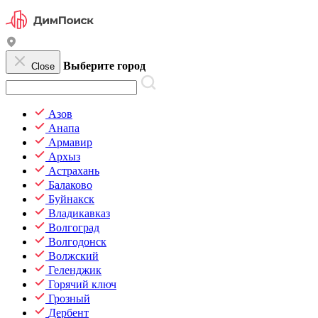
Выберите город
Close
Азов
Анапа
Армавир
Архыз
Астрахань
Балаково
Буйнакск
Владикавказ
Волгоград
Волгодонск
Волжский
Геленджик
Горячий ключ
Грозный
Дербент