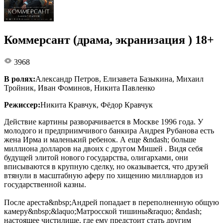
Коммерсант (драма, экранизация ) 18+
3968
В ролях:
Александр Петров, Елизавета Базыкина, Михаил
Тройник, Иван Фоминов, Никита Павленко
Режиссер:
Никита Кравчук, Фёдор Кравчук
Действие картины разворачивается в Москве 1996 года. У
молодого и предприимчивого банкира Андрея Рубанова есть
жена Ирма и маленький ребенок. А еще &ndash; больше
миллиона долларов на двоих с другом Мишей . Видя себя
будущей элитой нового государства, олигархами, они
вписываются в крупную сделку, но оказывается, что друзей
втянули в масштабную аферу по хищению миллиардов из
государственной казны.
После ареста&nbsp;Андрей попадает в переполненную общую
камеру&nbsp;&laquo;Матросской тишины&raquo; &ndash;
настоящее чистилище, где ему предстоит стать другим