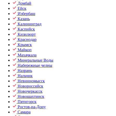
Домбай
Ейск
Избербаш
Казань
Калининград
Каспийск
Кизилюрт
Краснодар
Крымск
Майкоп
Махачкала
Минеральные Воды
Набережные челны
Назрань
Нальчик
Невинномысск
Новороссийск
Новочеркасск
Новошахтинск
Пятигорск
Ростов-на-Дону
Самара