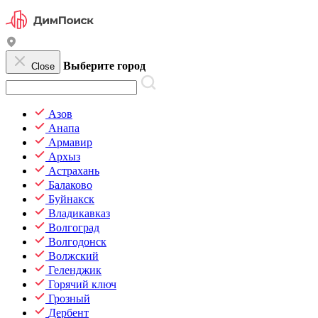
Выберите город
Close
Азов
Анапа
Армавир
Архыз
Астрахань
Балаково
Буйнакск
Владикавказ
Волгоград
Волгодонск
Волжский
Геленджик
Горячий ключ
Грозный
Дербент