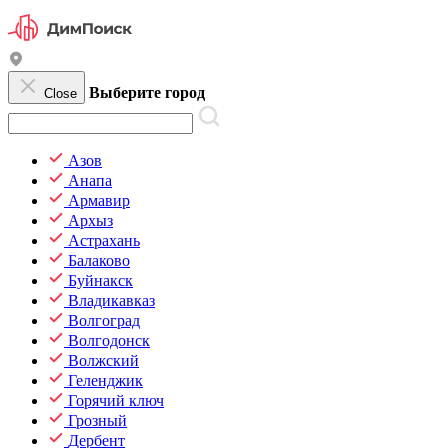
Выберите город
Close
Азов
Анапа
Армавир
Архыз
Астрахань
Балаково
Буйнакск
Владикавказ
Волгоград
Волгодонск
Волжский
Геленджик
Горячий ключ
Грозный
Дербент