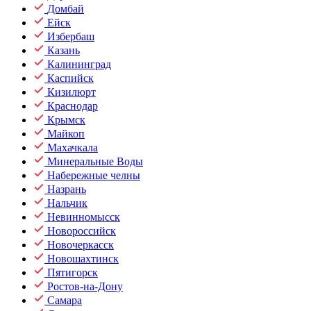
Домбай
Ейск
Избербаш
Казань
Калининград
Каспийск
Кизилюрт
Краснодар
Крымск
Майкоп
Махачкала
Минеральные Воды
Набережные челны
Назрань
Нальчик
Невинномысск
Новороссийск
Новочеркасск
Новошахтинск
Пятигорск
Ростов-на-Дону
Самара