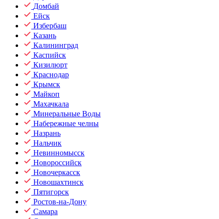
Домбай
Ейск
Избербаш
Казань
Калининград
Каспийск
Кизилюрт
Краснодар
Крымск
Майкоп
Махачкала
Минеральные Воды
Набережные челны
Назрань
Нальчик
Невинномысск
Новороссийск
Новочеркасск
Новошахтинск
Пятигорск
Ростов-на-Дону
Самара