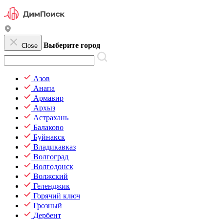
Выберите город
Close
Азов
Анапа
Армавир
Архыз
Астрахань
Балаково
Буйнакск
Владикавказ
Волгоград
Волгодонск
Волжский
Геленджик
Горячий ключ
Грозный
Дербент