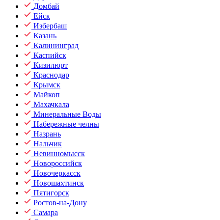
Домбай
Ейск
Избербаш
Казань
Калининград
Каспийск
Кизилюрт
Краснодар
Крымск
Майкоп
Махачкала
Минеральные Воды
Набережные челны
Назрань
Нальчик
Невинномысск
Новороссийск
Новочеркасск
Новошахтинск
Пятигорск
Ростов-на-Дону
Самара