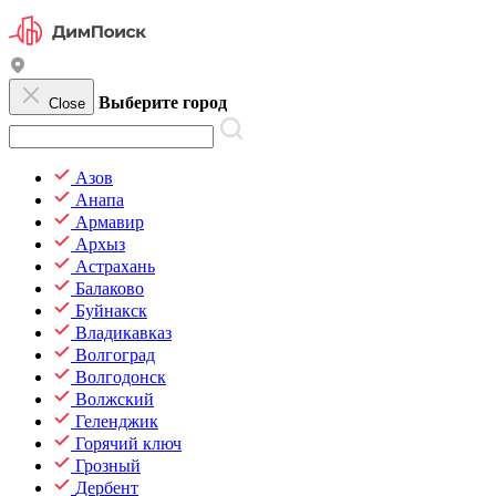
Выберите город
Close
Азов
Анапа
Армавир
Архыз
Астрахань
Балаково
Буйнакск
Владикавказ
Волгоград
Волгодонск
Волжский
Геленджик
Горячий ключ
Грозный
Дербент