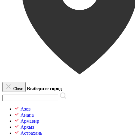
Выберите город
Close
Азов
Анапа
Армавир
Архыз
Астрахань