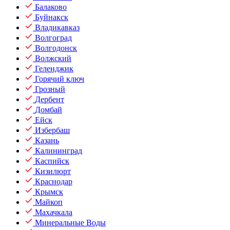
Балаково
Буйнакск
Владикавказ
Волгоград
Волгодонск
Волжский
Геленджик
Горячий ключ
Грозный
Дербент
Домбай
Ейск
Избербаш
Казань
Калининград
Каспийск
Кизилюрт
Краснодар
Крымск
Майкоп
Махачкала
Минеральные Воды