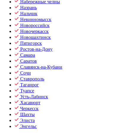
Набережные челны
Назрань
Нальчик
Невинномысск
Новороссийск
Новочеркасск
Новошахтинск
Пятигорск
Ростов-на-Дону
Самара
Саратов
Славянск-на-Кубани
Сочи
Ставрополь
Таганрог
Туапсе
Усть-Лабинск
Хасавюрт
Черкесск
Шахты
Элиста
Энгельс