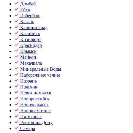
Домбай
Ейск
Избербаш
Казань
Калининград
Каспийск
Кизилюрт
Краснодар
Крымск
Майкоп
Махачкала
Минеральные Воды
Набережные челны
Назрань
Нальчик
Невинномысск
Новороссийск
Новочеркасск
Новошахтинск
Пятигорск
Ростов-на-Дону
Самара