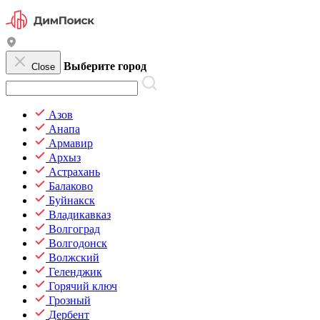
Выберите город
Close
Азов
Анапа
Армавир
Архыз
Астрахань
Балаково
Буйнакск
Владикавказ
Волгоград
Волгодонск
Волжский
Геленджик
Горячий ключ
Грозный
Дербент