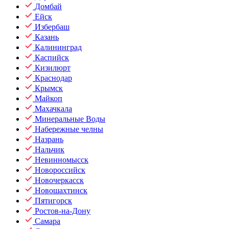
Домбай
Ейск
Избербаш
Казань
Калининград
Каспийск
Кизилюрт
Краснодар
Крымск
Майкоп
Махачкала
Минеральные Воды
Набережные челны
Назрань
Нальчик
Невинномысск
Новороссийск
Новочеркасск
Новошахтинск
Пятигорск
Ростов-на-Дону
Самара