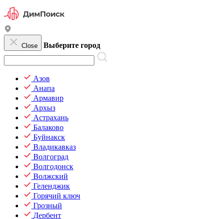
Выберите город
Close
Азов
Анапа
Армавир
Архыз
Астрахань
Балаково
Буйнакск
Владикавказ
Волгоград
Волгодонск
Волжский
Геленджик
Горячий ключ
Грозный
Дербент