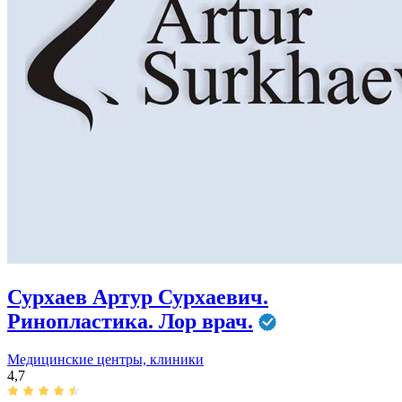
Сурхаев Артур Сурхаевич.
Ринопластика. Лор врач.
Медицинские центры, клиники
4,7