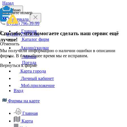
Назад
Меню
Выберите номер
Махачкала
8 (938) 796-39-99
Главная
Спасибо, что помогаете сделать наш сервис ещё
8 (938) 793-59-99
лучше!
Каталог фирм
Отменить
Акции/скидки
Мы получили информацию о наличии ошибки в описании
фирмы. В ближайшее время мы ее исправим.
Афиша
Погода
Вернуться к фирме
Карта города
Личный кабинет
Моб.приложение
Вход
Фирмы на карте
Главная
Карта