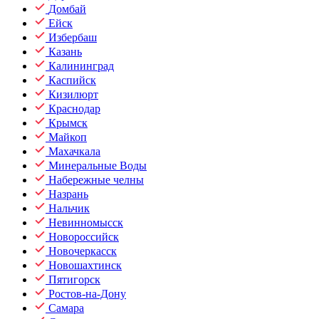
Домбай
Ейск
Избербаш
Казань
Калининград
Каспийск
Кизилюрт
Краснодар
Крымск
Майкоп
Махачкала
Минеральные Воды
Набережные челны
Назрань
Нальчик
Невинномысск
Новороссийск
Новочеркасск
Новошахтинск
Пятигорск
Ростов-на-Дону
Самара