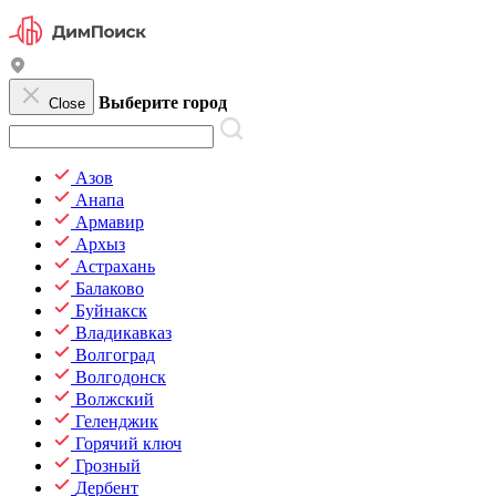
Выберите город
Close
Азов
Анапа
Армавир
Архыз
Астрахань
Балаково
Буйнакск
Владикавказ
Волгоград
Волгодонск
Волжский
Геленджик
Горячий ключ
Грозный
Дербент