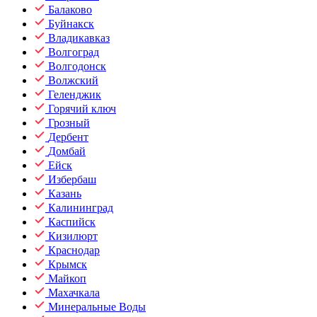
Балаково
Буйнакск
Владикавказ
Волгоград
Волгодонск
Волжский
Геленджик
Горячий ключ
Грозный
Дербент
Домбай
Ейск
Избербаш
Казань
Калининград
Каспийск
Кизилюрт
Краснодар
Крымск
Майкоп
Махачкала
Минеральные Воды