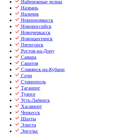
Набережные челны
Назрань
Нальчик
Невинномысск
Новороссийск
Новочеркасск
Новошахтинск
Пятигорск
Ростов-на-Дону
Самара
Саратов
Славянск-на-Кубани
Сочи
Ставрополь
Таганрог
Туапсе
Усть-Лабинск
Хасавюрт
Черкесск
Шахты
Элиста
Энгельс