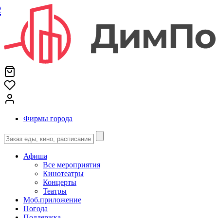
е
Фирмы города
Афиша
Все мероприятия
Кинотеатры
Концерты
Театры
Моб.приложение
Погода
Поддержка