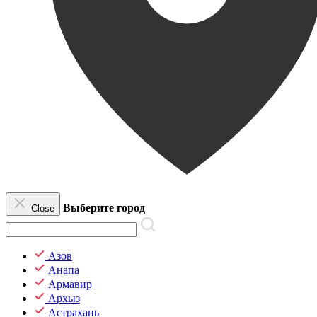
Выберите город
Close
Азов
Анапа
Армавир
Архыз
Астрахань