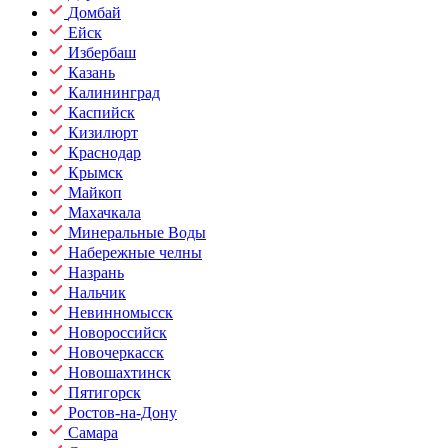
Домбай
Ейск
Избербаш
Казань
Калининград
Каспийск
Кизилюрт
Краснодар
Крымск
Майкоп
Махачкала
Минеральные Воды
Набережные челны
Назрань
Нальчик
Невинномысск
Новороссийск
Новочеркасск
Новошахтинск
Пятигорск
Ростов-на-Дону
Самара