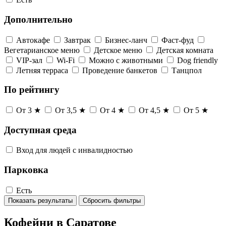
Дополнительно
Автокафе
Завтрак
Бизнес-ланч
Фаст-фуд
Вегетарианское меню
Детское меню
Детская комната
VIP-зал
Wi-Fi
Можно с животными
Dog friendly
Летняя терраса
Проведение банкетов
Танцпол
По рейтингу
От 3 ★
От 3,5 ★
От 4 ★
От 4,5 ★
От 5 ★
Доступная среда
Вход для людей с инвалидностью
Парковка
Есть
Показать результаты
Сбросить фильтры
Кофейни в Саратове