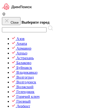
Выберите город
Close
Азов
Анапа
Армавир
Архыз
Астрахань
Балаково
Буйнакск
Владикавказ
Волгоград
Волгодонск
Волжский
Геленджик
Горячий ключ
Грозный
Дербент