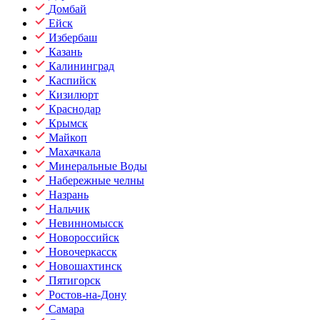
Домбай
Ейск
Избербаш
Казань
Калининград
Каспийск
Кизилюрт
Краснодар
Крымск
Майкоп
Махачкала
Минеральные Воды
Набережные челны
Назрань
Нальчик
Невинномысск
Новороссийск
Новочеркасск
Новошахтинск
Пятигорск
Ростов-на-Дону
Самара