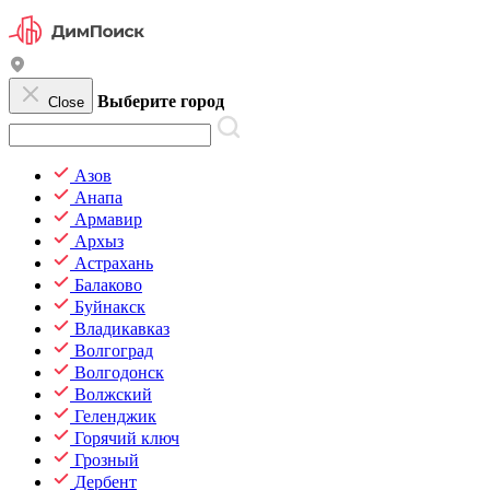
Выберите город
Close
Азов
Анапа
Армавир
Архыз
Астрахань
Балаково
Буйнакск
Владикавказ
Волгоград
Волгодонск
Волжский
Геленджик
Горячий ключ
Грозный
Дербент