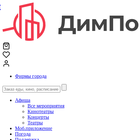
е
Фирмы города
Афиша
Все мероприятия
Кинотеатры
Концерты
Театры
Моб.приложение
Погода
Поддержка