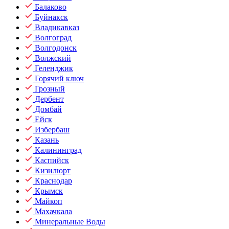
Балаково
Буйнакск
Владикавказ
Волгоград
Волгодонск
Волжский
Геленджик
Горячий ключ
Грозный
Дербент
Домбай
Ейск
Избербаш
Казань
Калининград
Каспийск
Кизилюрт
Краснодар
Крымск
Майкоп
Махачкала
Минеральные Воды