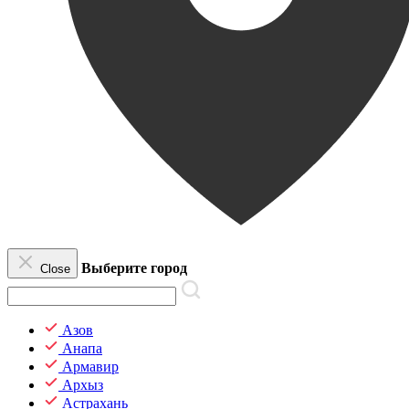
Выберите город
Close
Азов
Анапа
Армавир
Архыз
Астрахань